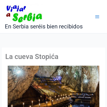
Ir
al
contenido
En Serbia seréis bien recibidos
La cueva Stopića