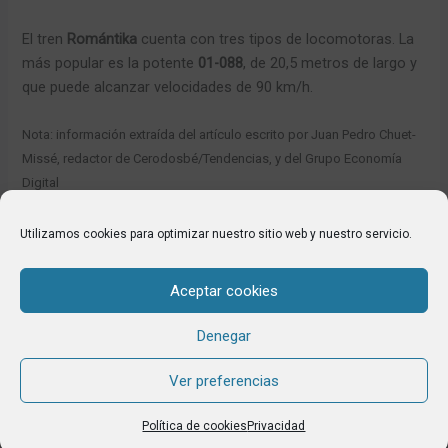
El tren
Romántika
cuenta con tres tipos de locomotoras. La
más popular es la potente
01-088
, de 20,5 metros de largo y
que puede alcanzar velocidades de 90 km/h.
Nota:
información extraída del artículo escrito por Juan Pedro Chuet-
Missé, redactor de Cerodosbé/Tendencias, y del Grupo Economía
Digital
Utilizamos cookies para optimizar nuestro sitio web y nuestro servicio.
←
Entrada anterior
Entrada siguiente
→
Aceptar cookies
Denegar
Aviso Legal
Privacidad
Ver preferencias
Política de cookies
Política de cookies
Privacidad