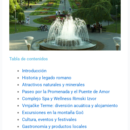
Tabla de contenidos
Introducción
Historia y legado romano
Atractivos naturales y minerales
Paseo por la Promenada y el Puente de Amor
Complejo Spa y Wellness Rimski Izvor
Vrnjačke Terme: diversión acuática y alojamiento
Excursiones en la montaña Goč
Cultura, eventos y festivales
Gastronomía y productos locales