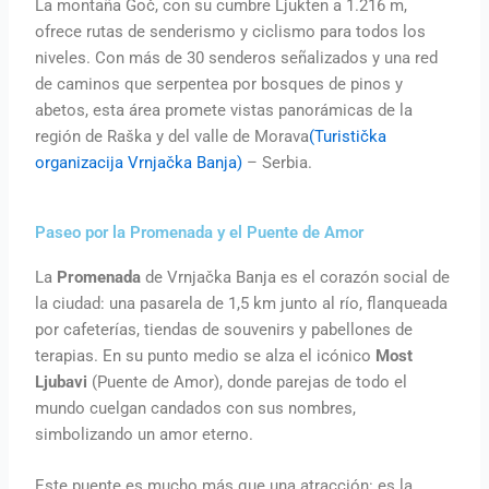
La montaña Goč, con su cumbre Ljukten a 1.216 m,
ofrece rutas de senderismo y ciclismo para todos los
niveles. Con más de 30 senderos señalizados y una red
de caminos que serpentea por bosques de pinos y
abetos, esta área promete vistas panorámicas de la
región de Raška y del valle de Morava
(Turistička
organizacija Vrnjačka Banja)
– Serbia.
Paseo por la Promenada y el Puente de Amor
La
Promenada
de Vrnjačka Banja es el corazón social de
la ciudad: una pasarela de 1,5 km junto al río, flanqueada
por cafeterías, tiendas de souvenirs y pabellones de
terapias. En su punto medio se alza el icónico
Most
Ljubavi
(Puente de Amor), donde parejas de todo el
mundo cuelgan candados con sus nombres,
simbolizando un amor eterno.
Este puente es mucho más que una atracción: es la