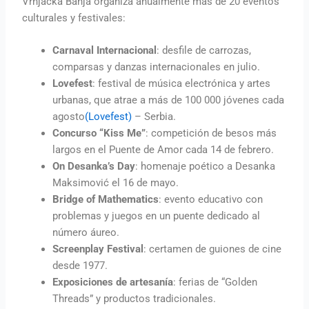
Vrnjačka Banja organiza anualmente más de 20 eventos
culturales y festivales:
Carnaval Internacional
: desfile de carrozas,
comparsas y danzas internacionales en julio.
Lovefest
: festival de música electrónica y artes
urbanas, que atrae a más de 100 000 jóvenes cada
agosto
(Lovefest)
– Serbia.
Concurso “Kiss Me”
: competición de besos más
largos en el Puente de Amor cada 14 de febrero.
On Desanka’s Day
: homenaje poético a Desanka
Maksimović el 16 de mayo.
Bridge of Mathematics
: evento educativo con
problemas y juegos en un puente dedicado al
número áureo.
Screenplay Festival
: certamen de guiones de cine
desde 1977.
Exposiciones de artesanía
: ferias de “Golden
Threads” y productos tradicionales.