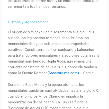
instalaciones de primer nivel y un entorno histórico que
se remonta a los tiempos romanos.
Historia y legado romano
El origen de Vrnjačka Banja se remonta al siglo II d.C.,
cuando los legionarios romanos descubrieron los
manantiales de aguas sulfurosas con propiedades
curativas. Construyeron allí un santuario y balnearios
para tratar dolores musculares y afecciones cutáneas. El
manantial más famoso,
Topla Voda
, aún emana una
corriente constante de agua a 36 °C, conocida también
como la Fuente Romana
(Sanatoriums.com)
– Serbia.
Durante la Edad Media y la época otomana, los
manantiales quedaron casi olvidados hasta el siglo XIX,
cuando el príncipe Miloš Obrenović impulsó la
modernización del balneario. En 1868 se fundó la
“Sociedad de Aguas Sulfurosas”, dando inicio a la